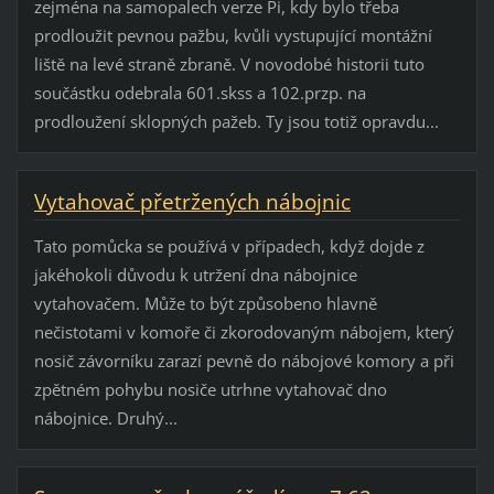
zejména na samopalech verze Pi, kdy bylo třeba
prodloužit pevnou pažbu, kvůli vystupující montážní
liště na levé straně zbraně. V novodobé historii tuto
součástku odebrala 601.skss a 102.przp. na
prodloužení sklopných pažeb. Ty jsou totiž opravdu...
Vytahovač přetržených nábojnic
Tato pomůcka se používá v případech, když dojde z
jakéhokoli důvodu k utržení dna nábojnice
vytahovačem. Může to být způsobeno hlavně
nečistotami v komoře či zkorodovaným nábojem, který
nosič závorníku zarazí pevně do nábojové komory a při
zpětném pohybu nosiče utrhne vytahovač dno
nábojnice. Druhý...