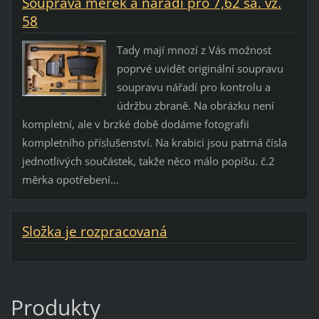
Souprava měrek a nářadí pro 7,62 sa. vz.
58
Tady mají mnozí z Vás možnost
poprvé uvidět originální soupravu
soupravu nářadí pro kontrolu a
údržbu zbraně. Na obrázku není
kompletní, ale v brzké době dodáme fotografii
kompletního příslušenství. Na krabici jsou patrná čísla
jednotlivých součástek, takže něco málo popíšu. č.2
měrka opotřebení...
Složka je rozpracovaná
Produkty