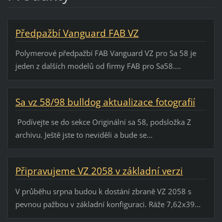
Předpažbí Vanguard FAB VZ
Polymerové předpažbí FAB Vanguard VZ pro Sa 58 je
jeden z dalších modelů od firmy FAB pro Sa58....
Sa vz 58/98 bulldog aktualizace fotografií
Podívejte se do sekce Originální sa 58, podsložka Z
archivu. Ještě jste to neviděli a bude se...
Připravujeme VZ 2058 v základní verzi
V průběhu srpna budou k dostání zbraně VZ 2058 s
pevnou pažbou v základní konfiguraci. Ráže 7,62x39...