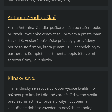
Antonín Zendl puškař
Firma Antonína Zendla puškaře, stála po našem boku
při zrodu myšlenky věnovat se úpravám a přestavbám
Sa vz. 58. Veškeré puškařské práce byly prováděny
pouze touto firmou, která je nám již 5 let spolehlivým
partnerem. Kompletní sortiment a popis této velmi
seriózní firmy, jejíž služby...
Klinsky s.r.o.
Firma Klinsky se zabývá výrobou vysoce kvalitního
pažbení pro krátké i dlouhé zbraně. Od svého vzniku
před sedmnácti lety, prošla určitým vývojem a
v současné době se zavedením nových technologií