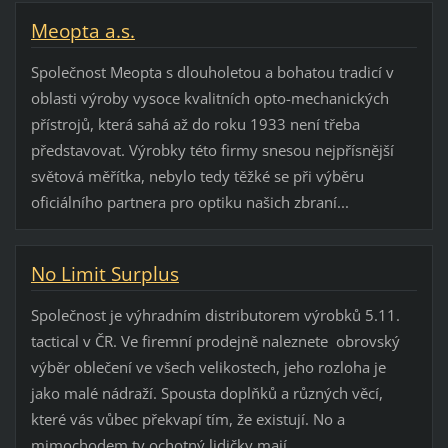
Meopta a.s.
Společnost Meopta s dlouholetou a bohatou tradicí v
oblasti výroby vysoce kvalitních opto-mechanických
přístrojů, která sahá až do roku 1933 není třeba
představovat. Výrobky této firmy snesou nejpřísnější
světová měřítka, nebylo tedy těžké se při výběru
oficiálního partnera pro optiku našich zbraní...
No Limit Surplus
Společnost je výhradním distributorem výrobků 5.11.
tactical v ČR. Ve firemní prodejně naleznete obrovský
výběr oblečení ve všech velikostech, jeho rozloha je
jako malé nádraží. Spousta doplňků a různých věcí,
které vás vůbec překvapí tím, že existují. No a
mimochodem ty ochotný lidičky mají...