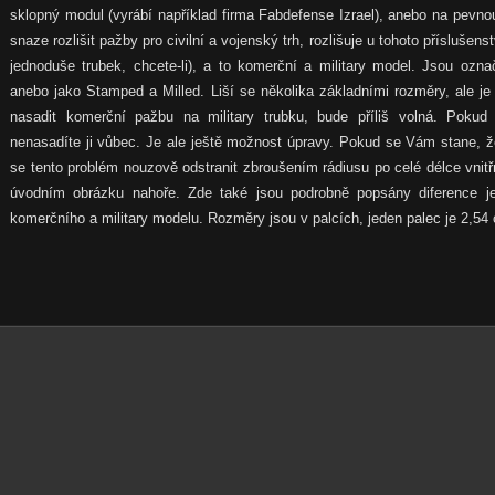
sklopný modul (vyrábí například firma Fabdefense Izrael), anebo na pevno
snaze rozlišit pažby pro civilní a vojenský trh, rozlišuje u tohoto přísluše
jednoduše trubek, chcete-li), a to komerční a military model. Jsou ozn
anebo jako Stamped a Milled. Liší se několika základními rozměry, ale je
nasadit komerční pažbu na military trubku, bude příliš volná. Pokud
nenasadíte ji vůbec. Je ale ještě možnost úpravy. Pokud se Vám stane, ž
se tento problém nouzově odstranit zbroušením rádiusu po celé délce vnitř
úvodním obrázku nahoře. Zde také jsou podrobně popsány diference j
komerčního a military modelu. Rozměry jsou v palcích, jeden palec je 2,54