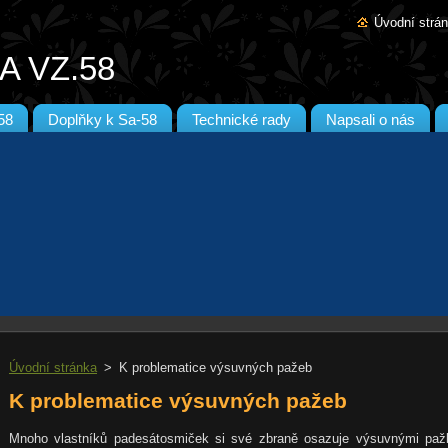
Úvodní strá
A VZ.58
58
Doplňky k Sa-58
Technické rady
Napsali o nás
Úvodní stránka
>
K problematice výsuvných pažeb
K problematice výsuvných pažeb
Mnoho vlastníků padesátosmiček si své zbraně osazuje výsuvnými pa