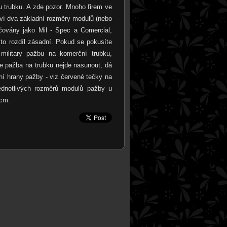
u trubku. A zde pozor. Mnoho firem ve
nství dva základní rozměry modulů (nebo
ačovány jako Mil - Spec a Comercial,
 to rozdíl zásadní. Pokud se pokusíte
 military pažbu na komerční trubku,
e pažba na trubku nejde nasunout, dá
ní hrany pažby - viz červené tečky na
ednotlivých rozměrů modulů pažby u
 cm.