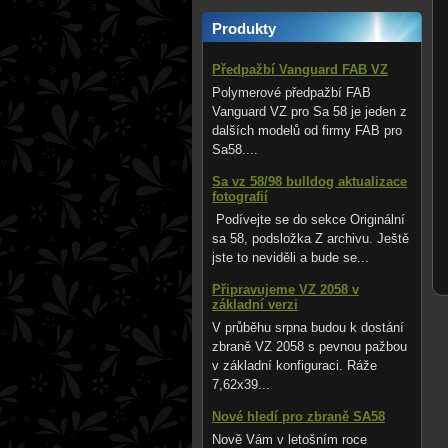
Produkty
Předpažbí Vanguard FAB VZ
Polymerové předpažbí FAB
Vanguard VZ pro Sa 58 je jeden z
dalších modelů od firmy FAB pro
Sa58....
Sa vz 58/98 bulldog aktualizace
fotografií
Podívejte se do sekce Originální
sa 58, podsložka Z archivu. Ještě
jste to neviděli a bude se...
Připravujeme VZ 2058 v
základní verzi
V průběhu srpna budou k dostání
zbraně VZ 2058 s pevnou pažbou
v základní konfiguraci. Ráže
7,62x39...
Nové hledí pro zbraně SA58
Nově Vám v letošním roce