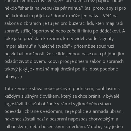
soustružením. A myslet si, že "brokovnici bez papírů" bude
někdo "shánět na webu /za pár minut/" (asi proto, aby si pro
něj kriminálka přijela až domů), může jen naiva. Většina
zákona o zbraních je tu jen pro buzeraci lidí, kteří mají rádi
zbraně, střílejí sportovně nebo zdědili flintu po dědečkovi. A
také jako pozůstatek režimu, který viděl všude "agenty
imperialismu" a "válečné štváče" - přičemž se soudruzi
nejvíc báli možnosti, že se lidé jednou nase.ou a přijdou jim
osladit život olovem. Kdoví proč je dnešní zákon o zbraních
takový jaký je - možná mají dnešní politici dost podobné
obavy :-)
Tato země se stává nebezpečným podnikem, souhlasím s
každým slušným člověkem, který se chce bránit, v bývalé
Jugoslávii ti slušní občané v rámci vyjímečného stavu
odevzdali zbraně s vědomím, že je policie a armáda ubrání,
nakonec zůstali nazí a bezbraní napospas chorvatským a
albánským, nebo bosenským smečkám. V době, kdy jeden