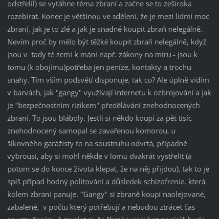
odstřelil) se vytáhne téma zbraní a začne se to zeširoka
rozebírat. Konec je většinou ve sdělení, že je mezi lidmi moc
zbraní, jak je to zlé a jak je snadné koupit zbraň nelegálně.
Nevím proč by mělo být těžké koupit zbraň nelegálně, když
jsou v tady té zemi k mání např. zákony na míru - jsou k
tomu (k obojímu)potřeba jen peníze, kontakty a trochu
snahy. Tím vším podsvětí disponuje, tak co? Ale úplně vidím
v barvách, jak "gangy" využívají internetu k ozbrojování a jak
je "bezpečnostním rizikem" předělávání znehodnocených
zbraní. To jsou bláboly. Jestli si někdo koupí za pět tisíc
znehodnocený samopal se zavařenou komorou, u
šikovného garážisty to na soustruhu odvrtá, případně
vybrousí, aby si mohl někde v lomu dvakrát vystřelit (a
potom se do konce života klepat, že na něj přijdou), tak to je
spíš případ hodný politování a důsledek schizofrenie, která
kolem zbraní panuje. "Gangy" si zbraně koupí naolejované,
zabalené, v počtu který potřebují a nebudou ztrácet čas