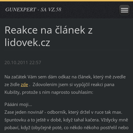
GUNEXPERT - SA VZ.58
Reakce na článek z
lidovek.cz
20.10.2011 22:57
Na začátek Vám sem dám odkaz na článek, který mě zvedle
ze židle
zde
. Zdovolením jsem si vypůjčil reakci pana
Kubišty, protože s ním naprosto souhlasím:
Páááni moji...
Zase jeden novinář - odborník, který držel v ruce tak max.
špuntovku a to ještě v době, když tahal kačera. Vždycky mně
pobaví, když (obyčejně poté, co někdo někoho postřelil nebo