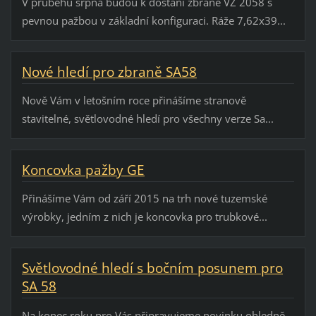
V průběhu srpna budou k dostání zbraně VZ 2058 s
pevnou pažbou v základní konfiguraci. Ráže 7,62x39...
Nové hledí pro zbraně SA58
Nově Vám v letošním roce přinášíme stranově
stavitelné, světlovodné hledí pro všechny verze Sa...
Koncovka pažby GE
Přinášíme Vám od září 2015 na trh nové tuzemské
výrobky, jedním z nich je koncovka pro trubkové...
Světlovodné hledí s bočním posunem pro
SA 58
Na konec roku pro Vás připravujeme novinku ohledně