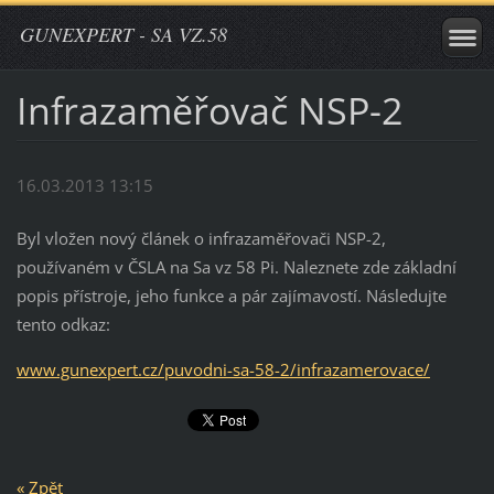
GUNEXPERT - SA VZ.58
Infrazaměřovač NSP-2
16.03.2013 13:15
Byl vložen nový článek o infrazaměřovači NSP-2,
používaném v ČSLA na Sa vz 58 Pi. Naleznete zde základní
popis přístroje, jeho funkce a pár zajímavostí. Následujte
tento odkaz:
www.gunexpert.cz/puvodni-sa-58-2/infrazamerovace/
« Zpět