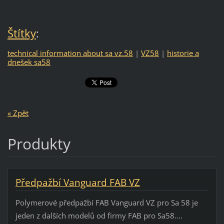
Štítky
:
technical information about sa vz.58
|
VZ58
|
historie a
dnešek sa58
« Zpět
Produkty
Předpažbí Vanguard FAB VZ
Polymerové předpažbí FAB Vanguard VZ pro Sa 58 je
jeden z dalších modelů od firmy FAB pro Sa58....