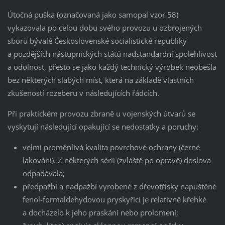
Útočná puška (označovaná jako samopal vzor 58)
vykazovala po celou dobu svého provozu u ozbrojených
sborů bývalé Československé socialistické republiky
a pozdějších nástupnických států nadstandardní spolehlivost
a odolnost, přesto se jako každý technický výrobek neobešla
bez některých slabých míst, která na základě vlastních
zkušeností rozeberu v následujících řádcích.
Při praktickém provozu zbraně u vojenských útvarů se
vyskytují následující opakující se nedostatky a poruchy:
velmi proměnlivá kvalita povrchové ochrany (černé
lakování). Z některých sérií (zvláště po opravě) doslova
odpadávala;
předpažbí a nadpažbí vyrobené z dřevotřísky napuštěné
fenol-formaldehydovou pryskyřicí je relativně křehké
a docházelo k jeho praskání nebo prolomení;