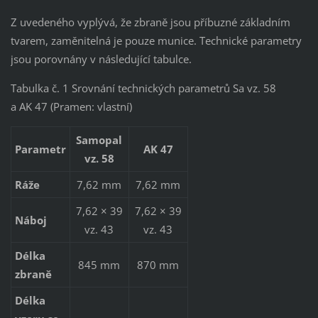
Z uvedeného vyplývá, že zbraně jsou příbuzné základním
tvarem, zaměnitelná je pouze munice. Technické parametry
jsou porovnány v následující tabulce.
Tabulka č. 1 Srovnání technických parametrů Sa vz. 58
a AK 47 (Pramen: vlastní)
Samopal
Parametr
AK 47
vz. 58
Ráže
7,62 mm
7,62 mm
7,62 × 39
7,62 × 39
Náboj
vz. 43
vz. 43
Délka
845 mm
870 mm
zbraně
Délka