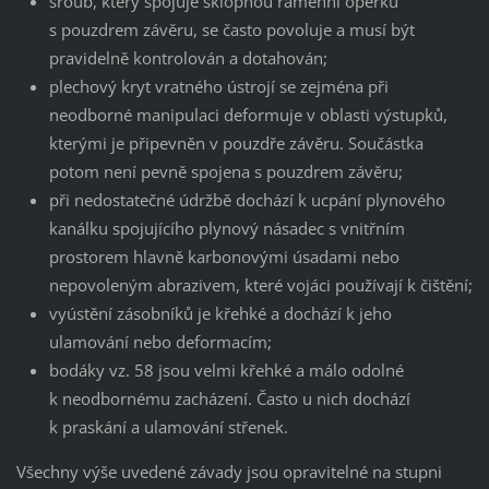
šroub, který spojuje sklopnou ramenní opěrku
s pouzdrem závěru, se často povoluje a musí být
pravidelně kontrolován a dotahován;
plechový kryt vratného ústrojí se zejména při
neodborné manipulaci deformuje v oblasti výstupků,
kterými je připevněn v pouzdře závěru. Součástka
potom není pevně spojena s pouzdrem závěru;
při nedostatečné údržbě dochází k ucpání plynového
kanálku spojujícího plynový násadec s vnitřním
prostorem hlavně karbonovými úsadami nebo
nepovoleným abrazivem, které vojáci používají k čištění;
vyústění zásobníků je křehké a dochází k jeho
ulamování nebo deformacím;
bodáky vz. 58 jsou velmi křehké a málo odolné
k neodbornému zacházení. Často u nich dochází
k praskání a ulamování střenek.
Všechny výše uvedené závady jsou opravitelné na stupni