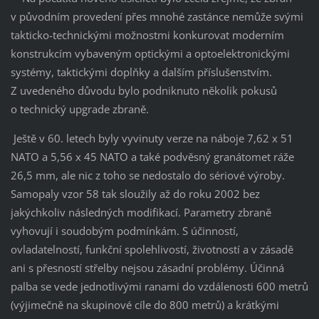
v původním provedení přes mnohé zastánce nemůže svými
takticko-technickými možnostmi konkurovat moderním
konstrukcím vybaveným optickými a optoelektronickými
systémy, taktickými doplňky a dalším příslušenstvím.
Z uvedeného důvodu bylo podniknuto několik pokusů
o technický upgrade zbraně.
Ještě v 60. letech byly vyvinuty verze na náboje 7,62 x 51
NATO a 5,56 x 45 NATO a také podvěsný granátomet ráže
26,5 mm, ale nic z toho se nedostalo do sériové výroby.
Samopaly vzor 58 tak sloužily až do roku 2002 bez
jakýchkoliv následných modifikací. Parametry zbraně
vyhovují i soudobým podmínkám. S účinností,
ovladatelností, funkční spolehlivostí, životností a v zásadě
ani s přesností střelby nejsou zásadní problémy. Účinná
palba se vede jednotlivými ranami do vzdálenosti 600 metrů
(výjimečně na skupinové cíle do 800 metrů) a krátkými