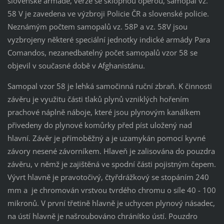
slovenské armádě, verze se sklopnou opěrou, samopal vz.
58 V je zavedena ve výzbroji Policie ČR a slovenské policie.
Neznámým počtem samopalů vz. 58P a vz. 58V jsou
vyzbrojeny některé speciální jednotky indické armády Para
Comandos, nezanedbatelný počet samopalů vzor 58 se
objevil v současné době v Afghanistánu.
Samopal vzor 58 je lehká samočinná ruční zbraň. K činnosti
závěru je využitu části tlaků plynů vzniklých hořením
prachové náplně náboje, které jsou plynovým kanálkem
přivedeny do plynové komůrky před píst uložený nad
hlavní. Závěr je přímoběžný a je uzamykán pomocí kyvné
závory nesené závorníkem. Hlaveň je zalisována do pouzdra
závěru, v němž je zajištěná ve spodní části pojistným čepem.
Vývrt hlavně je pravotočivý, čtyřdrážkový se stopáním 240
mm a je chromován vrstvou tvrdého chromu o síle 40 - 100
mikronů. V první třetině hlavně je uchycen plynový násadec,
na ústí hlavně je našroubováno chránítko ústí. Pouzdro