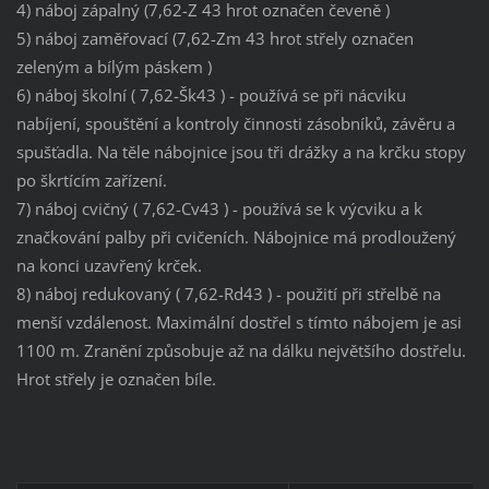
4) náboj zápalný (7,62-Z 43 hrot označen čeveně )
5) náboj zaměřovací (7,62-Zm 43 hrot střely označen
zeleným a bílým páskem )
6) náboj školní ( 7,62-Šk43 ) - používá se při nácviku
nabíjení, spouštění a kontroly činnosti zásobníků, závěru a
spušťadla. Na těle nábojnice jsou tři drážky a na krčku stopy
po škrtícím zařízení.
7) náboj cvičný ( 7,62-Cv43 ) - používá se k výcviku a k
značkování palby při cvičeních. Nábojnice má prodloužený
na konci uzavřený krček.
8) náboj redukovaný ( 7,62-Rd43 ) - použití při střelbě na
menší vzdálenost. Maximální dostřel s tímto nábojem je asi
1100 m. Zranění způsobuje až na dálku největšího dostřelu.
Hrot střely je označen bíle.