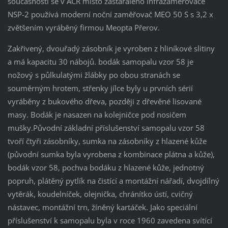
současnosti se v AČR místo zastaralého infrazaměřovače
NSP-2 používá moderní noční zaměřovač MEO 50 S s 3,2 x
zvětšením vyráběný firmou Meopta Přerov.
Zakřivený, dvouřadý zásobník je vyroben z hliníkové slitiny
a má kapacitu 30 nábojů. bodák samopalu vzor 58 je
nožový s půlkulatými žlábky po obou stranách se
souměrným hrotem, střenky jílce byly u prvních sérií
vyráběny z bukového dřeva, později z dřevěné lisované
masy. Bodák je nasazen na kolejničce pod nosičem
mušky.Původní základní příslušenství samopalu vzor 58
tvoří čtyři zásobníky, sumka na zásobníky z hlazené kůže
(původní sumka byla vyrobena z kombinace plátna a kůže),
bodák vzor 58, pochva bodáku z hlazené kůže, jednotný
popruh, plátěný pytlík na čistící a montážní nářadí, dvojdílný
vytěrák, koudelníček, olejnička, chránítko ústí, cvičný
nástavec, montážní trn, žíněný kartáček. Jako speciální
příslušenství k samopalu byla v roce 1960 zavedena svítící