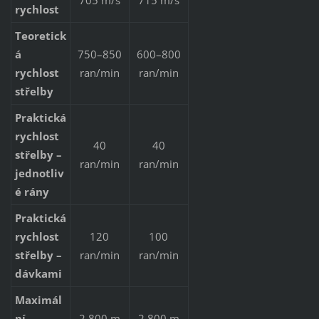
rychlost
Teoretick
á
750–850
600–800
rychlost
ran/min
ran/min
střelby
Praktická
rychlost
40
40
střelby –
ran/min
ran/min
jednotliv
é rány
Praktická
rychlost
120
100
střelby –
ran/min
ran/min
dávkami
Maximál
ní
2 800 m
2 800 m