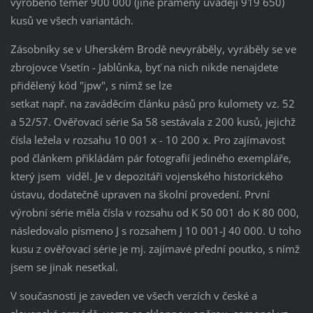
vyrobeno téměř 900 000 (jiné prameny uvádějí 919 650)
kusů ve všech variantách.
Zásobníky se v Uherském Brodě nevyráběly, vyráběly se ve
zbrojovce Vsetín - Jablůnka, byť na nich nikde nenajdete
přidělený kód "jpw", s nímž se lze
setkat např. na zaváděcím článku pásů pro kulomety vz. 52
a 52/57. Ověřovací série Sa 58 sestávala z 200 kusů, jejichž
čísla ležela v rozsahu 10 001 x - 10 200 x. Pro zajímavost
pod článkem přikládám pár fotografií jediného exempláře,
který jsem viděl. Je v depozitáři vojenského historického
ústavu, dodatečně upraven na školní provedení. První
výrobní série měla čísla v rozsahu od K 50 001 do K 80 000,
následovalo písmeno J s rozsahem J 10 001-J 40 000. U toho
kusu z ověřovací série je mj. zajímavé přední poutko, s nímž
jsem se jinak nesetkal.
V současnosti je zaveden ve všech verzích v české a