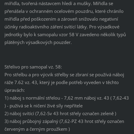
mířidla, tvořená nástavcem hledí a mušky. Mířidla se
přenášela v ochranném ocelovém pouzdru, které chránilo
mířidla před poškozením a zároveň snižovalo negativní
účinky radioaktivního záření svítící látky. Pro výsadkové
jednotky bylo k samopalu vzor 58 V zavedeno několik typů
plátěných výsadkových pouzder.
Střelivo pro samopal vz. 58:
Pro střelbu a pro výcvik střelby se zbraní se používá náboj
ráže 7.62 vz. 43, který je podle potřeb vyveden v těchto
úpravách:
1) náboj s normální střelou - 7,62 mm náboj vz. 43 ( 7,62-43
) - pužívá se k ničení živé síly nepřítele
2) náboj svítící (7,62-Sv 43 hrot střely označen zeleně )
3) náboj průbojný zápalný (7,62-PZ 43 hrot střely označen
červeným a černým proužkem )