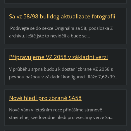
Sa vz 58/98 bulldog aktualizace fotografií
Podívejte se do sekce Originální sa 58, podsložka Z
archivu. Ještě jste to neviděli a bude se...
Připravujeme VZ 2058 v základní verzi
V průběhu srpna budou k dostání zbraně VZ 2058 s
pevnou pažbou v základní konfiguraci. Ráže 7,62x39...
Nové hledí pro zbraně SA58
Nově Vám v letošním roce přinášíme stranově
stavitelné, světlovodné hledí pro všechny verze Sa...