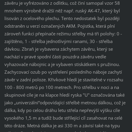
závěru je vyfrézováno z odlitku, což činí samopal vzor 58
mnohem výrobně dražší něž např. ruský AK-47, který byl
lisován z ocelového plechu. Tento nedostatek byl později
odstraněn u verzí označených AKM. Pojistka, která plní
zároveň funkci přepínače režimu střelby má tři polohy: 0 -
zajištěno, 1 - střelba jednotlivými ranami, 30 - střelba
dávkou. Zbraň je vybavena záchytem závěru, který se
nachází v pravé spodní části pouzdra závěru vedle
vyhazovače nábojnic a je vybaven stiskátkem s pružinou.
Zachycovací ozub po vystřelení posledního náboje zachytí
závěr v zadní poloze. Křivkové hledí je stavitelné v rozsahu
100 - 800 metrů po 100 metrech. Pro střelbu v noci a na
skupinové cíle je na klapce hledí ryska "U" označována také
jako „univerzální“odpovídající střelbě metnou dálkou, což je
dálka, kdy po celou dráhu letu střela nepřevýší výšku cíle
vysokého 1,5 m a tudíž bude střílející cíl zasahovat na celé
této dráze. Metná dálka je asi 330 m a závisí také na typu