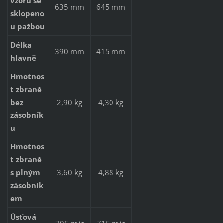
vzoru se
635 mm
645 mm
sklopeno
u pažbou
Délka
390 mm
415 mm
hlavně
Hmotnos
t zbraně
bez
2,90 kg
4,30 kg
zásobník
u
Hmotnos
t zbraně
s plným
3,60 kg
4,88 kg
zásobník
em
Úsťová
705 m/s
715 m/s