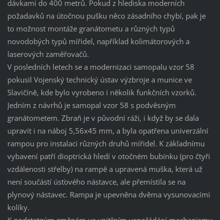
dávkami do 400 metrů. Pokud z hlediska moderních
požadavků na útočnou pušku něco zásadního chybí, pak je
to možnost montáže granátometu a různých typů
novodobých typů mířidel, například kolimátorových a
laserových zaměřovačů.
V posledních letech se a modernizaci samopalu vzor 58
pokusil Vojenský technický ústav výzbroje a munice ve
Slavičíně, kde bylo vyrobeno i několik funkčních vzorků.
Jedním z návrhů je samopal vzor 58 s podvěsným
granátometem. Zbraň je v původní ráži, i když by se dala
upravit i na náboj 5,56x45 mm, a byla opatřena univerzální
rampou pro instalaci různých druhů mířidel. K základnímu
vybavení patří dioptrická hledí v otočném bubínku (pro čtyři
vzdálenosti střelby) na rampě a upravená muška, která už
není součástí úsťového nástavce, ale přemístila se na
plynový nástavec. Rampa je upevněna dvěma vysunovacími
kolíky.
K podstatným změnám ve vnitřním uspořádání mechanismu