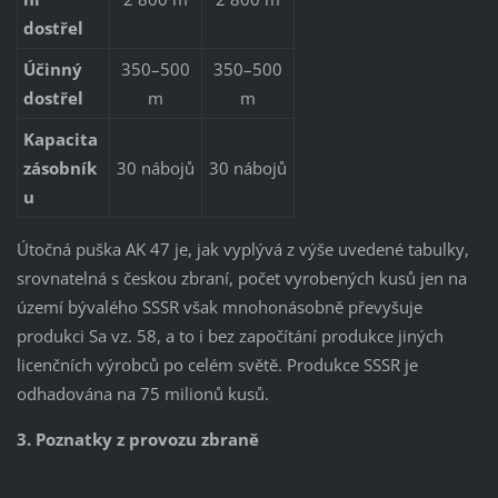
dostřel
Účinný
350–500
350–500
dostřel
m
m
Kapacita
zásobník
30 nábojů
30 nábojů
u
Útočná puška AK 47 je, jak vyplývá z výše uvedené tabulky,
srovnatelná s českou zbraní, počet vyrobených kusů jen na
území bývalého SSSR však mnohonásobně převyšuje
produkci Sa vz. 58, a to i bez započítání produkce jiných
licenčních výrobců po celém světě. Produkce SSSR je
odhadována na 75 milionů kusů.
3. Poznatky z provozu zbraně