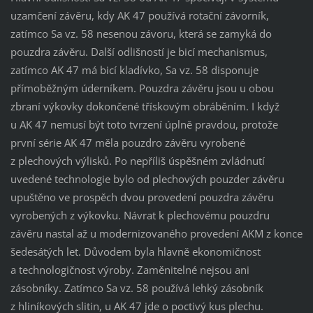
uzamčení závěru, kdy AK 47 používá rotační závorník,
zatímco Sa vz. 58 nesenou závoru, která se zamyká do
pouzdra závěru. Další odlišností je bicí mechanismus,
zatímco AK 47 má bicí kladívko, Sa vz. 58 disponuje
přímoběžným úderníkem. Pouzdra závěru jsou u obou
zbraní výkovky dokončené třískovým obráběním. I když
u AK 47 nemusí být toto tvrzení úplně pravdou, protože
první série AK 47 měla pouzdro závěru vyrobené
z plechových výlisků. Po nepříliš úspěšném zvládnutí
uvedené technologie bylo od plechových pouzder závěru
upuštěno ve prospěch dvou provedení pouzdra závěru
vyrobených z výkovku. Návrat k plechovému pouzdru
závěru nastal až u modernizovaného provedení AKM z konce
šedesátých let. Důvodem byla hlavně ekonomičnost
a technologičnost výroby. Zaměnitelné nejsou ani
zásobníky. Zatímco Sa vz. 58 používá lehký zásobník
z hliníkových slitin, u AK 47 jde o poctivý kus plechu.