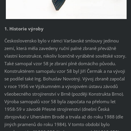
1. Historie výroby
Československo bylo v rámci Varšavské smlouvy jedinou
zemí, která měla zavedeny ruční palné zbraně převážně
vlastní konstrukce, nikoliv licenčně vyráběné sovětské vzory.
Také samopal vzor 58 je zbraní plně domácího původu.
Konstruktérem samopalu vzor 58 byl Jiří Čermák a na vývoji
se podílel také Ing. Bohuslav Novotný. Vývoj zbraně započal
v roce 1956 ve Výzkumném a vývojovém ústavu závodů
všeobecného strojírenství v Brně (později Konstrukta Brno).
Výroba samopalů vzor 58 byla započata na přelomu let
1958-59 v závodě Přesné strojírenství (dnešní Česká
zbrojovka) v Uherském Brodě a trvala až do roku 1988 (dle
jiných pramenů do roku 1984). V tomto období bylo