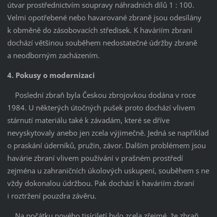
útvar prostřednictvím soupravy náhradních dílů 1 : 100.
Velmi opotřebené nebo havarované zbraně jsou odesílány
k obměně do zásobovacích středisek. K haváriím zbraní
dochází většinou souběhem nedostatečné údržby zbraně
a neodborným zacházením.
4. Pokusy o modernizaci
Poslední zbraň byla Českou zbrojovkou dodána v roce
1984. U některých útočných pušek proto dochází vlivem
stárnutí materiálu také k závadám, které se dříve
nevyskytovaly anebo jen zcela výjimečně. Jedná se například
o praskání úderníků, pružin, závor. Dalším problémem jsou
havárie zbraní vlivem používání v prašném prostředí
zejména u zahraničních úkolových uskupení, souběhem s ne
vždy dokonalou údržbou. Pak dochází k haváriím zbraní
i roztržení pouzdra závěru.
Na počátku nového tisíciletí bylo zcela zřejmé, že zbraň