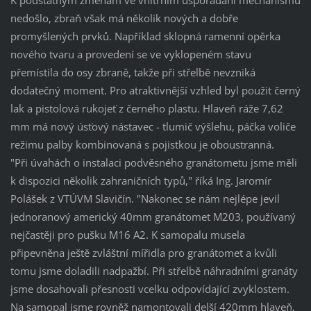
nedošlo, zbraň však má několik nových a dobře
promyšlených prvků. Například sklopná ramenní opěrka
nového tvaru a provedení se ve vyklopeném stavu
přemístila do osy zbraně, takže při střelbě nevzniká
dodatečný moment. Pro atraktivnější vzhled byl použit černý
lak a pistolová rukojeť z černého plastu. Hlaveň ráže 7,62
mm má nový úsťový nástavec - tlumič výšlehu, páčka voliče
režimu palby kombinovaná s pojistkou je oboustranná.
"Při úvahách o instalaci podvěsného granátometu jsme měli
k dispozici několik zahraničních typů," říká Ing. Jaromír
Polášek z VTÚVM Slavičín. "Nakonec se nám nejlépe jevil
jednoranový americký 40mm granátomet M203, používaný
nejčastěji pro pušku M16 A2. K samopalu musela
připevněna ještě zvláštní mířidla pro granátomet a kvůli
tomu jsme doladili nadpažbí. Při střelbě náhradními granáty
jsme dosahovali přesnosti vcelku odpovídající zvyklostem.
Na samopal jsme rovněž namontovali delší 420mm hlaveň,