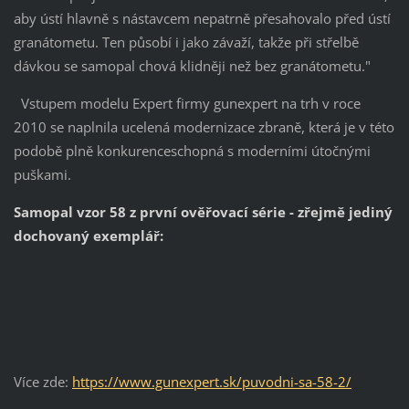
aby ústí hlavně s nástavcem nepatrně přesahovalo před ústí
granátometu. Ten působí i jako závaží, takže při střelbě
dávkou se samopal chová klidněji než bez granátometu."
Vstupem modelu Expert firmy gunexpert na trh v roce
2010 se naplnila ucelená modernizace zbraně, která je v této
podobě plně konkurenceschopná s moderními útočnými
puškami.
Samopal vzor 58 z první ověřovací série - zřejmě jediný
dochovaný exemplář:
Více zde:
https://www.gunexpert.sk/puvodni-sa-58-2/