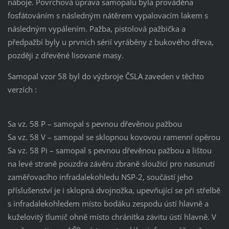
náboje. Povrchová úprava samopalu byla prováděna
fosfátováním s následným nátěrem vypalovacím lakem s
následným vypálením. Pažba, pistolová pažbička a
předpažbí byly u prvních sérií vyráběny z bukového dřeva,
později z dřevěné lisované masy.
Samopal vzor 58 byl do výzbroje ČSLA zaveden v těchto
verzích :
Sa vz. 58 P – samopal s pevnou dřevěnou pažbou
Sa vz. 58 V – samopal se sklopnou kovovou ramenní opěrou
Sa vz. 58 Pi – samopal s pevnou dřevěnou pažbou a lištou
na levé straně pouzdra závěru zbraně sloužící pro nasunutí
zaměřovacího infradalekohledu NSP-2, součástí jeho
příslušenství je i sklopná dvojnožka, upevňující se při střelbě
s infradalekohledem místo bodáku zespodu ústí hlavně a
kuželovitý tlumič ohně místo chránítka závitu ústí hlavně. V