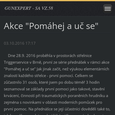
GUNEXPERT - SA VZ.58
Akce "Pomáhej a uč se"
03.10.2016 17:17
Dne 28.9. 2016 proběhla v prostorách střelnice
Triggerservice v Brně, první ze série přednášek v rámci akce
"Pomáhej a uč se" Jak jinak začít, než výukou elementárních
znalostí každého střelce - první pomocí. Celkem se
zůčastnilo 31 osob, které jsem po dobu téměř 3 hodin
seznamoval se základy první pomoci jako takové, stavění
krvácení, činností při traumatických poraněních hrudníku a
zejména s novinkami v oblasti moderních pomůcek pro
první pomoc. Na přednášce se její účastníci dověděli také to,