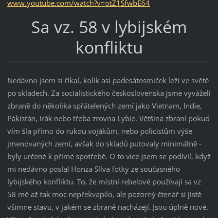
www.youtube.com/watch?v=otZ1SfwbE64
Sa vz. 58 v lybijském
konfliktu
Nedávno jsem si říkal, kolik asi padesátosmiček leží ve světě
po skladech. Za socialistického československa jsme vyváželi
zbraně do několika spřátelených zemí jako Vietnam, Indie,
Pákistán, Irák nebo třeba zrovna Lybie. Většina zbraní pokud
vím šla přímo do rukou vojákům, nebo policistům výše
jmenovaných zemí, avšak do skladů putovaly minimálně -
byly určené k přímé spotřebě. O to více jsem se podivil, když
mi nedávno poslal Honza Slíva fotky ze současného
lybijského konfliktu. To, že místní rebelové používají sa vz
58 mě až tak moc nepřekvapilo, ale pozorný čtenář si jistě
všimne stavu, v jakém se zbraně nacházejí. Jsou úplně nové.