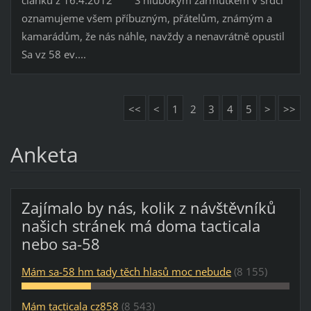
oznamujeme všem příbuzným, přátelům, známým a
kamarádům, že nás náhle, navždy a nenavrátně opustil
Sa vz 58 ev....
<<
<
1
2
3
4
5
>
>>
Anketa
Zajímalo by nás, kolik z návštěvníků
našich stránek má doma tacticala
nebo sa-58
Mám sa-58 hm tady těch hlasů moc nebude
(8 155)
Mám tacticala cz858
(8 543)