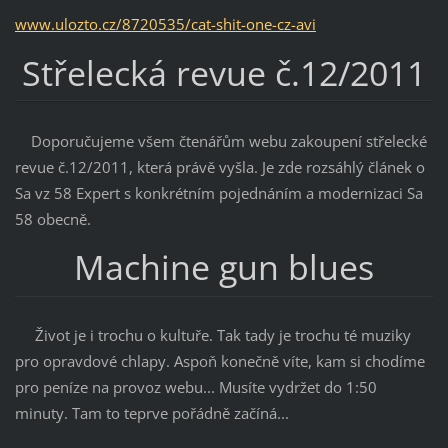
www.ulozto.cz/8720535/cat-shit-one-cz-avi
Střelecká revue č.12/2011
Doporučujeme všem čtenářům webu zakoupení střelecké
revue č.12/2011, která právě vyšla. Je zde rozsáhlý článek o
Sa vz 58 Expert s konkrétním pojednáním a modernizaci Sa
58 obecně.
Machine gun blues
Život je i trochu o kultuře. Tak tady je trochu té muziky
pro opravdové chlapy. Aspoň konečně víte, kam si chodíme
pro peníze na provoz webu... Musíte vydržet do 1:50
minuty. Tam to teprve pořádně začíná...