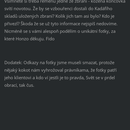
Všimněte si třeba řemenu jedné ze zbraní - kožená koncovka
svítí novotou. Že by se vzbouřenci dostali do Kadáfího
skladů uložených zbraní? Kolik jich tam asi bylo? Kdo je
přivezl? Škoda že se už tyto informace nejspíš nedovíme.
Nicméně se s vámi alespoň podělím o unikátní fotky, za
které Honzo děkuju. Fido
Dodatek: Odkazy na fotky jsme museli smazat, protože
nějaký kokot nám vyhrožoval právníkama, že fotky patří
jeho klientovi a kdo ví jestli je to pravda, Svět se v prdel
obrací, tak čus.