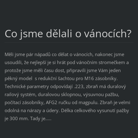
Co jsme dělali o vánocích?
Měli jsme pár nápadů co dělat o vánocích, nakonec jsme
usoudili, že nejlepší je si hrát pod vánočním stromečkem a
protože jsme měli času dost, připravili jsme Vám jeden
pěkný model s redukční šachtou pro M16 zásobníky.
Technické parametry odpovídají .223, zbraň má duralový
railový systém, duralovou sklopnou, výsuvnou pažbu,
počítací zásobníky, AFG2 ručku od magpulu. Zbraň je velmi
odolná na nárazy a údery. Délka celkového vysunutí pažby
je 300 mm. Tady je.....