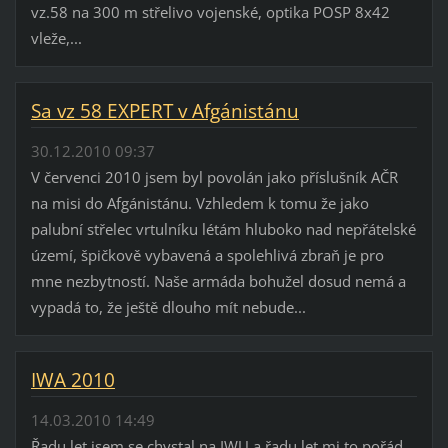
vz.58 na 300 m střelivo vojenské, optika POSP 8x42
vleže,...
Sa vz 58 EXPERT v Afgánistánu
30.12.2010 09:37
V červenci 2010 jsem byl povolán jako příslušník AČR
na misi do Afgánistánu. Vzhledem k tomu že jako
palubní střelec vrtulníku létám hluboko nad nepřátelské
území, špičkově vybavená a spolehlivá zbraň je pro
mne nezbytností. Naše armáda bohužel dosud nemá a
vypadá to, že ještě dlouho mít nebude...
IWA 2010
14.03.2010 14:49
Řadu let jsem se chystal na IWU a řadu let mi to pořád