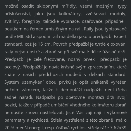
možné osadit sklopnými mířidly, všemi možnými typy
příslušenství, jako jsou kolimátory, zvětšovací moduly,
svítilny, foregripy, taktické vypínače, ozařovače, případně i
poutkem na řemen umístěným na rail. Raily jsou typizované
podle MIL Std a spodní rail má délku jako u předpažbí Expert
standard, což je 16 cm. Povrch předpažbí je tvrdě eloxován,
raily nejsou ostré a zbraň se při své malé délce úžasně drží.
Předpažbí je celé frézované, nosný prvek předpažbí je
ocelový. Předpažbí je navíc krásné svým zpracováním, které
znáte z našich předchozích modelů v délkách standard.
Systém uzamykání obou prvků je opět unikátně vyřešen
bočním zámkem, takže k demontáži nadpažbí není třeba
žádné nářadí. Nadpažbí po opětovné montáži drží svojí
pozici, takže v případě umístění vhodného kolimátoru zbraň
nemusíte znovu nastřelovat. Jistě Vás zajímají i výkonové
parametry a rychlosti. Střela vystřelená z této zbraně má o
20 % menší energii, resp. úsťová rychlost střely ráže 7,62x39