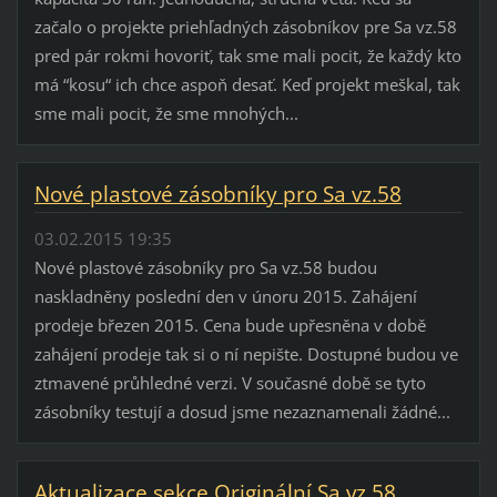
začalo o projekte priehľadných zásobníkov pre Sa vz.58
pred pár rokmi hovoriť, tak sme mali pocit, že každý kto
má “kosu“ ich chce aspoň desať. Keď projekt meškal, tak
sme mali pocit, že sme mnohých...
Nové plastové zásobníky pro Sa vz.58
03.02.2015 19:35
Nové plastové zásobníky pro Sa vz.58 budou
naskladněny poslední den v únoru 2015. Zahájení
prodeje březen 2015. Cena bude upřesněna v době
zahájení prodeje tak si o ní nepište. Dostupné budou ve
ztmavené průhledné verzi. V současné době se tyto
zásobníky testují a dosud jsme nezaznamenali žádné...
Aktualizace sekce Originální Sa vz 58