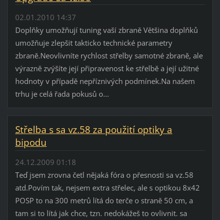
02.01.2010 14:37
Doplňky umožňují tuning vaší zbraně Většina doplňků
umožňuje zlepšit takticko technické parametry
zbraně.Neovlivníte rychlost střelby samotné zbraně, ale
výrazně zvýšíte její připravenost ke střelbě a její užitné
hodnoty v případě nepříznivých podmínek.Na našem
trhu je celá řada pokusů o...
Střelba s sa vz.58 za použití optiky a
bipodu
24.12.2009 01:18
Teď jsem zrovna četl nějaká fóra o přesnosti sa vz.58
atd.Povím tak, nejsem extra střelec, ale s optikou 8x42
POSP to na 300 metrů lítá do terče o straně 50 cm, a
tam si to lítá jak chce, tzn. nedokážeš to ovlivnit. sa