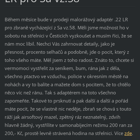
Během měsíce bude v prodeji malorážový adaptér .22 LR
pro zbraně vycházející z Sa vz.58. Měli jsme možnost ho v
sobotu na střelnici v Česticích vyzkoušet a musím říci, že se
nám moc líbil. Nechci Vás zahrnovat detaily, jako je
přesnost, procento selhačů a podobně, jde o pocit, který z
toho všeho máte. Měl jsem z toho radost. Znáto to, chcete si
vermomoci vystřelit za seníkem, bum, rána jak z děla,
všechno ptactvo ve vzduchu, policie v okresním městě na
nohách a vy to balíte a mažete dom s pocitem, že to chtělo
něco víc než ránu. Tak s adaptérem na toto všechno
zapomeňte. Takové to prsknutí a pak další a další a pořád
máte pocit, že se vlastně nic neděje, zbraň se chová s touto
ráží jak airsoftový mazel, zpětný ráz neznatelný, zdvih
hlavně žádný, vystřílíte v samonabíjecím režimu 200 ran za
200,- Kč, prostě levně strávená hodina na střelnici. Více
zd
e
.