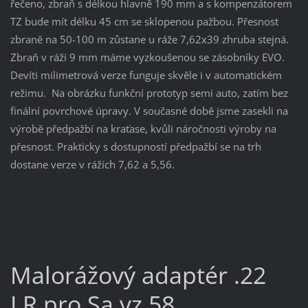
řečeno, zbraň s délkou hlavně 190 mm a s kompenzátorem
TZ bude mít délku 45 cm se sklopenou pažbou. Přesnost
zbraně na 50-100 m zůstane u ráže 7,62x39 zhruba stejná.
Zbraň v ráži 9 mm máme vyzkoušenou se zásobníky EVO.
Devíti milimetrová verze funguje skvěle i v automatickém
režimu. Na obrázku funkční prototyp semi auto, zatím bez
finální povrchové úpravy. V současné době jsme zasekli na
výrobě předpažbí na kraťase, kvůli náročnosti výroby na
přesnost. Prakticky s dostupností předpažbí se na trh
dostane verze v rážích 7,62 a 5,56.
Malorážový adaptér .22
LR pro Sa vz.58