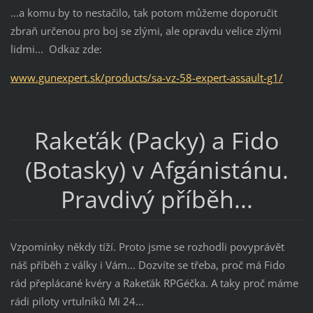
...a komu by to nestačilo, tak potom můžeme doporučit
zbraň určenou pro boj se zlými, ale opravdu velice zlými
lidmi... Odkaz zde:
www.gunexpert.sk/products/sa-vz-58-expert-assault-g1/
Rakeťák (Packy) a Fido
(Botasky) v Afgánistánu.
Pravdivý příběh...
Vzpomínky někdy tíží. Proto jsme se rozhodli povyprávět
náš příběh z války i Vám... Dozvíte se třeba, proč má Fido
rád přeplácané kvéry a Rakeťák RPGéčka. A taky proč máme
rádi piloty vrtulníků Mi 24...