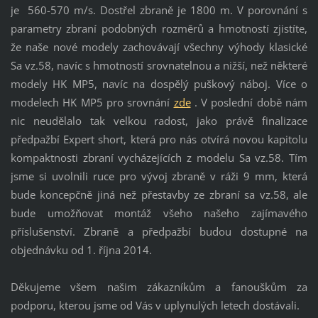
je 560-570 m/s. Dostřel zbraně je 1800 m. V porovnání s
parametry zbraní podobných rozměrů a hmotností zjistíte,
že naše nové modely zachovávají všechny výhody klasické
Sa vz.58, navíc s hmotností srovnatelnou a nižší, než některé
modely HK MP5, navíc na dospělý puškový náboj. Více o
modelech HK MP5 pro srovnání
zde
. V poslední době nám
nic neudělalo tak velkou radost, jako právě finalizace
předpažbí Expert short, která pro nás otvírá novou kapitolu
kompaktnosti zbraní vycházejících z modelu Sa vz.58. Tím
jsme si uvolnili ruce pro vývoj zbraně v ráži 9 mm, která
bude koncepčně jiná než přestavby ze zbraní sa vz.58, ale
bude umožňovat montáž všeho našeho zajímavého
příslušenství. Zbraně a předpažbí budou dostupné na
objednávku od 1. října 2014.
Děkujeme všem našim zákazníkům a fanouškům za
podporu, kterou jsme od Vás v uplynulých letech dostávali.