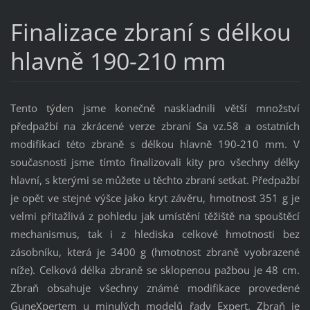
Finalizace zbraní s délkou
hlavně 190-210 mm
Tento týden jsme konečně naskladnili větší množství
předpažbí na zkrácené verze zbraní Sa vz.58 a ostatních
modifikací této zbraně s délkou hlavně 190-210 mm. V
současnosti jsme tímto finalizovali kity pro všechny délky
hlavní, s kterými se můžete u těchto zbraní setkat. Předpažbí
je opět ve stejné výšce jako kryt závěru, hmotnost 351 g je
velmi přitažlivá z pohledu jak umístění těžiště na spouštěcí
mechanismus, tak i z hlediska celkové hmotnosti bez
zásobníku, která je 3400 g (hmotnost zbraně vyobrazené
níže). Celková délka zbraně se sklopenou pažbou je 48 cm.
Zbraň obsahuje všechny známé modifikace provedené
GuneXpertem u minulých modelů řady Expert. Zbraň je