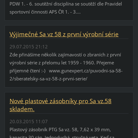
PDW 1. - 6. soutěžní disciplína se soutěží dle Pravidel
sportovní činnosti APS ČR 1. - 3....
Výjimečné Sa vz 58 z první výrobní série
29.07.2015 21:12
Zde přinášíme několik zajímavostí o zbraních z první
výrobní série z přelomu let 1959 - 1960. Přejeme
příjemné čtení :-) www.gunexpert.cz/puvodni-sa-58-
2/sberatelsky-sa-vz-58-z-prvni-serie/
Nové plastové zásobníky pro Sa vz.58
skladem.
20.03.2015 11:07
Plastový zásobník PTG Sa vz. 58, 7,62 x 39 mm,
kapacita 30 rán. Jednoduchá, stručná veta. Keď sa