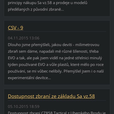
principy nákupu Sa vz.58 a prodeje u modelů
předělaných z původní zbraně...
CSV - 9
04.11.2015 13:06
Dlouho jsme přemýšleli, jakou devíti - milimetrovou
zbraň sem dáme, napadali mě různé šílenosti, třeba
EVO a tak, ale pak jsem viděl na jedné střelnici minulý
týden používané EVO a vůle plastů, které mělo po roce
používání, se mi vůbec nelíbily. Přemýšlel jsem i o naší
experimentální devítce...
Dostupnost zbraní ze základu Sa vz.58
05.10.2015 18:59
Dostupnost zbraní CZ858 Tactical z Uherského Brodu je