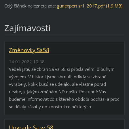
Celý článek naleznete zde:
gunexpert sr1_2017.pdf (1,9 MB)
Zajímavosti
Změnovky Sa58
14.01.2022 10:38
Věděli jste, že zbraň Sa vz.58 si prošla velmi dlouhým
vývojem. V historii jsme shrnuli, odkdy se zbraně
vyráběly, kolik kusů se udělalo, ale vlastně pořád
nevíte, k jakým změnám ND došlo. Postupně Vás
budeme informovat co z kterého období pochází a proč
se dělaly zásahy do konstrukce některých...
Upgrade Sa vz.58