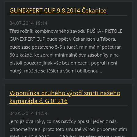
GUNEXPERT CUP 9.8.2014 Čekanice
04.07.2014 19:14
Třeti ročník kombinovaného závodu PUŠKA - PISTOLE
GUNEXPERT CUP bude opět v Čekanicích u Tábora,
bude zase postaveno 5-6 situací, minimální počet ran
60 z každé, ke zbrani minimálně dva zásobníky a na
pistoli pouzdro jinak vše bez omezeni, popruh není
nutný, můžete se těšit na všemi oblíbenou...
Vzpomínka druhého výročí smrti našeho
kamaráda č. G 01216
04.05.2014 11:59
Je to již dva roky, co nás navždy opustil jeden z nás,
připomeňme si proto toto smutné výročí připomenutím
článku z 16.4.2012 S hlubokým zármutkem v srdci