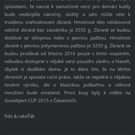
způsobem, že návrat k samočinné verzi pro domácí kutily
bude neobvykle náročný, složitý a sám může vést k
trvalému znehodnocení zbraně. Hmotnost této celokovové
odolné zbraně bez zásobníku je 3550 g. Zbraně se budou
dodávat se sklopnou nebo s pevnou pažbou. Hmotnost
zbraně s pevnou polymerovou pažbou je 3250 g. Zbraně se
budou prodávat od března 2016 pouze s tímto osazením,
nebudou dostupné v nějaké verzi pouzdro závěru a hlaveň,
zbytek si dodělám doma. Je to dáno tím, že na těchto
zbraních je spousta ruční práce, takže se nejedná o nějakou
tovární výrobu, ale o klasickou puškařinu a celkové
množství bude omezené. První kusy byly k vidění na
GuneXpert CUP 2015 v Čekanicích.
fido & rakeŤák