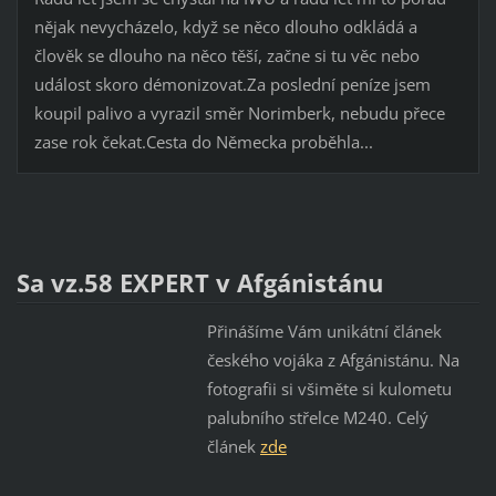
nějak nevycházelo, když se něco dlouho odkládá a
člověk se dlouho na něco těší, začne si tu věc nebo
událost skoro démonizovat.Za poslední peníze jsem
koupil palivo a vyrazil směr Norimberk, nebudu přece
zase rok čekat.Cesta do Německa proběhla...
Sa vz.58 EXPERT v Afgánistánu
Přinášíme Vám unikátní článek
českého vojáka z Afgánistánu. Na
fotografii si všiměte si kulometu
palubního střelce M240. Celý
článek
zd
e