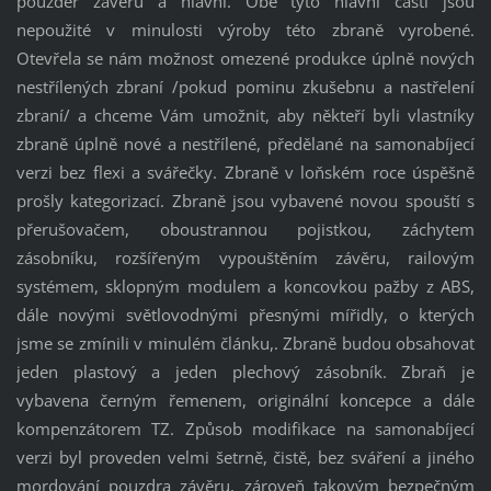
pouzder závěru a hlavní. Obě tyto hlavní části jsou
nepoužité v minulosti výroby této zbraně vyrobené.
Otevřela se nám možnost omezené produkce úplně nových
nestřílených zbraní /pokud pominu zkušebnu a nastřelení
zbraní/ a chceme Vám umožnit, aby někteří byli vlastníky
zbraně úplně nové a nestřílené, předělané na samonabíjecí
verzi bez flexi a svářečky. Zbraně v loňském roce úspěšně
prošly kategorizací. Zbraně jsou vybavené novou spouští s
přerušovačem, oboustrannou pojistkou, záchytem
zásobníku, rozšířeným vypouštěním závěru, railovým
systémem, sklopným modulem a koncovkou pažby z ABS,
dále novými světlovodnými přesnými mířidly, o kterých
jsme se zmínili v minulém článku,. Zbraně budou obsahovat
jeden plastový a jeden plechový zásobník. Zbraň je
vybavena černým řemenem, originální koncepce a dále
kompenzátorem TZ. Způsob modifikace na samonabíjecí
verzi byl proveden velmi šetrně, čistě, bez sváření a jiného
mordování pouzdra závěru, zároveň takovým bezpečným