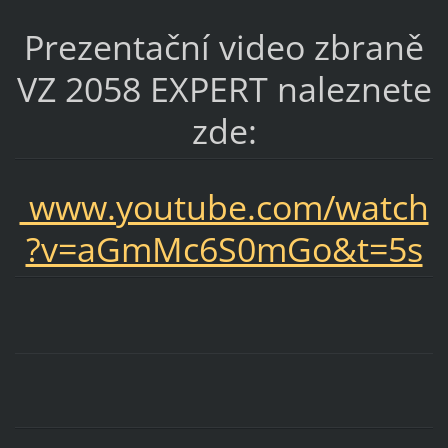
Prezentační video zbraně
VZ 2058 EXPERT naleznete
zde:
www.youtube.com/watch
?v=aGmMc6S0mGo&t=5s