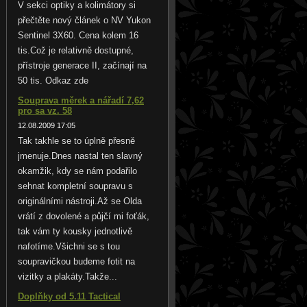
V sekci optiky a kolimátory si
přečtěte nový článek o NV Yukon
Sentinel 3X60. Cena kolem 16
tis.Což je relativně dostupné,
přístroje generace II, začínají na
50 tis. Odkaz zde
Souprava měrek a nářadí 7,62
pro sa vz. 58
12.08.2009 17:05
Tak takhle se to úplně přesně
jmenuje.Dnes nastal ten slavný
okamžik, kdy se nám podařilo
sehnat kompletní soupravu s
originálními nástroji.Až se Olda
vrátí z dovolené a půjčí mi foťák,
tak vám ty kousky jednotlivě
nafotíme.Všichni se s tou
soupravičkou budeme fotit na
vizitky a plakáty.Takže...
Doplňky od 5.11 Tactical