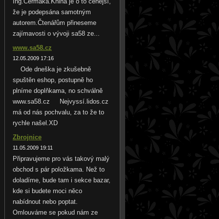
Ing.Čermáka.Kniha je o to cenější,
že je podepsána samotným
autorem.Čtenářům přineseme
zajímavosti o vývoji sa58 ze...
www.sa58.cz
12.05.2009 17:16
Ode dneška je zkušebně
spuštěn eshop, postupně ho
plníme doplňkama, no schválně
www.sa58.cz Nejvyssí.lidos.cz
má od nás pochvalu, za to že to
rychle našel.XD
Zbrojnice
11.05.2009 19:11
Připravujeme pro vás takový malý
obchod s pár položkama. Než to
doladíme, bude tam i sekce bazar,
kde si budete moci něco
nabídnout nebo poptat.
Omlouváme se pokud nám ze