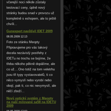
včerejší noci někde zůstaly
testovací ceny, úplně nový
stránky budou snad v provozu už
kompletně s eshopem, ale to ještě
chvíli...
Gunexpert navštívil IDET 2009
08.05.2009 12:13
Foto ze stánku Meopty
Připravujeme pro vás takový
docela nezávislý postřehy z
IDETu no trochu se bojíme, že
třeba někoho pěkně dopálíme, ale
co už....Ono totiž na tom veletrhu
jsou tři typy vystavovatelů, ti co
něco vymyslí nebo vyrobí nebo
obojí, pak ti, co nic nevymyslí, ale
něčí zboží...
Nový optický systém z Meopty
na naší milované sa58 na IDETU
2009