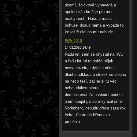
území, špičkově vybavená a
spolehlivá zbraň je pro mne
nezbytností. Naše armáda
bohužel dosud nemá a vypadá to,
že ještě dlouho mít nebude...
IWA 2010
14.03.2010 14:49
Řadu let jsem se chystal na IWU
a řadu let mi to pořád nějak
nevycházelo, když se něco
dlouho odkládá a člověk se dlouho
na něco těší, začne si tu věc
nebo událost skoro
démonizovat.Za poslední peníze
jsem koupil palivo a vyrazil směr
Norimberk, nebudu přece zase rok
čekat.Cesta do Německa
proběhla...