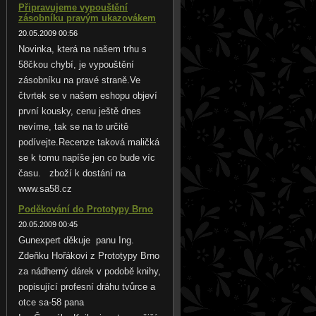
Připravujeme vypouštění
zásobníku pravým ukazovákem
20.05.2009 00:56
Novinka, která na našem trhu s
58čkou chybí, je vypouštění
zásobníku na pravé straně.Ve
čtvrtek se v našem eshopu objeví
první kousky, cenu ještě dnes
nevíme, tak se na to určitě
podívejte.Recenze taková maličká
se k tomu napíše jen co bude víc
času. zboží k dostání na
www.sa58.cz
Poděkování do Prototypy Brno
20.05.2009 00:45
Gunexpert děkuje panu Ing.
Zdeňku Hořákovi z Prototypy Brno
za nádherný dárek v podobě knihy,
popisující profesní dráhu tvůrce a
otce sa-58 pana