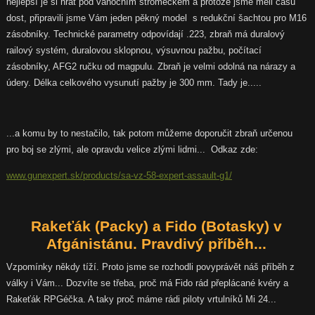
nejlepší je si hrát pod vánočním stromečkem a protože jsme měli času
dost, připravili jsme Vám jeden pěkný model s redukční šachtou pro M16
zásobníky. Technické parametry odpovídají .223, zbraň má duralový
railový systém, duralovou sklopnou, výsuvnou pažbu, počítací
zásobníky, AFG2 ručku od magpulu. Zbraň je velmi odolná na nárazy a
údery. Délka celkového vysunutí pažby je 300 mm. Tady je.....
...a komu by to nestačilo, tak potom můžeme doporučit zbraň určenou
pro boj se zlými, ale opravdu velice zlými lidmi... Odkaz zde:
www.gunexpert.sk/products/sa-vz-58-expert-assault-g1/
Rakeťák (Packy) a Fido (Botasky) v
Afgánistánu. Pravdivý příběh...
Vzpomínky někdy tíží. Proto jsme se rozhodli povyprávět náš příběh z
války i Vám... Dozvíte se třeba, proč má Fido rád přeplácané kvéry a
Rakeťák RPGéčka. A taky proč máme rádi piloty vrtulníků Mi 24...