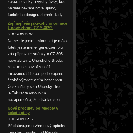
sekce novinky a vychytávky, kde
najdete některé nové úpravy
funkčního designu zbraně. Tady
Zajímají vás jakékoliv informace
k nové zbrani CZ S-805?
06.07.2009 12:37
No nejste jediní, informací je málo,
fotek ještě méně, guneXpert pro
vás připravuje stránky o CZ 805
nové zbrani z Uherského Brodu,
nijak to nesouvisí s naší
milovanou 58čkou, podporujeme
české výrobce a tím bezesporu
Česká Zbrojovka Uherský Brod
je.Tak račte vstoupit a
nezapomeňte, že stránky jsou...
Nové produkty od Meopty v
sekci optiky
06.07.2009 12:15
Představujeme vám nový optický
modulární systém od Meopty .