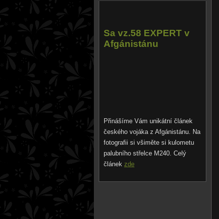
Sa vz.58 EXPERT v
Afgánistánu
Přinášíme Vám unikátní článek
českého vojáka z Afgánistánu. Na
fotografii si všiměte si kulometu
palubního střelce M240. Celý
článek
zd
e