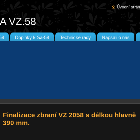
Úvodní strá
A VZ.58
58
Doplňky k Sa-58
Technické rady
Napsali o nás
Finalizace zbraní VZ 2058 s délkou hlavně
390 mm.