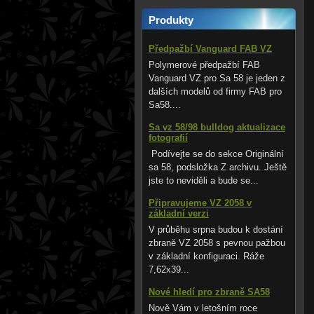
Produkty
Předpažbí Vanguard FAB VZ
Polymerové předpažbí FAB
Vanguard VZ pro Sa 58 je jeden z
dalších modelů od firmy FAB pro
Sa58....
Sa vz 58/98 bulldog aktualizace
fotografií
Podívejte se do sekce Originální
sa 58, podsložka Z archivu. Ještě
jste to neviděli a bude se...
Připravujeme VZ 2058 v
základní verzi
V průběhu srpna budou k dostání
zbraně VZ 2058 s pevnou pažbou
v základní konfiguraci. Ráže
7,62x39...
Nové hledí pro zbraně SA58
Nově Vám v letošním roce