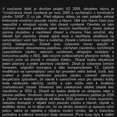
V současné době je dovršen projekt VZ 2058, obsahem názvu je
"víceúčelová zbraň vyrobená po roce 2000 a vycházející z konstrukce
závěru SA58". O co jde. Před nějakou dobou se nám podařilo sehnat
limitované množství pouzder závěru a hlavní. Obě tyto hlavní části jsou
nepoužité v minulosti výroby této zbraně vyrobené. Otevřela se nám
možnost omezené produkce úplně nových nestřílených zbraní /pokud
pominu zkušebnu a nastřelení zbraní/ a chceme Vám umožnit, aby
někteří byli vlastníky zbraně úplně nové a nestřílené, předělané na
samonabíjecí verzi bez flexi a svářečky. Zbraně v loňském roce úspěšně
prošly kategorizací. Zbraně jsou vybavené novou spouští s
přerušovačem, oboustrannou pojistkou, záchytem zásobníku, rozšířeným
vypouštěním závěru, railovým systémem, sklopným modulem a
koncovkou pažby z ABS, dále novými světlovodnými přesnými mířidly, o
kterých jsme se zmínili v minulém článku,. Zbraně budou obsahovat
jeden plastový a jeden plechový zásobník. Zbraň je vybavena černým
řemenem, originální koncepce a dále kompenzátorem TZ. Způsob
modifikace na samonabíjecí verzi byl proveden velmi šetrně, čistě, bez
sváření a jiného mordování pouzdra závěru, zároveň takovým
bezpečným způsobem, že návrat k samočinné verzi pro domácí kutily
bude neobvykle náročný, složitý a sám může vést k trvalému
znehodnocení zbraně. Hmotnost této celokovové odolné zbraně bez
zásobníku je 3550 g. Zbraně se budou dodávat se sklopnou nebo s
pevnou pažbou. Hmotnost zbraně s pevnou polymerovou pažbou je 3250
g. Zbraně se budou prodávat od března 2016 pouze s tímto osazením,
nebudou dostupné v nějaké verzi pouzdro závěru a hlaveň, zbytek si
dodělám doma. Je to dáno tím, že na těchto zbraních je spousta ruční
práce, takže se nejedná o nějakou tovární výrobu, ale o klasickou
puškařinu a celkové množství bude omezené. První kusy byly k vidění