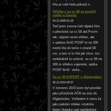
trhu je celá řada pokusů o...
Střelba s sa vz.58 za použití
optiky a bipodu
24.12.2009 01:18
Teď jsem zrovna četl nějaká fóra
o přesnosti sa vz.58 atd.Povím
tak, nejsem extra střelec, ale
s optikou 8x42 POSP to na 300
metrů lítá do terče o straně 50
cm, a tam si to lítá jak chce, tzn.
nedokážeš to ovlivnit. sa vz.58 na
300 m střelivo vojenské, optika
POSP 8x42 vleže,...
Sa vz 58 EXPERT v Afgánistánu
30.12.2010 09:37
V červenci 2010 jsem byl povolán
jako příslušník AČR na misi do
Afgánistánu. Vzhledem k tomu že
jako palubní střelec vrtulníku
létám hluboko nad nepřátelské