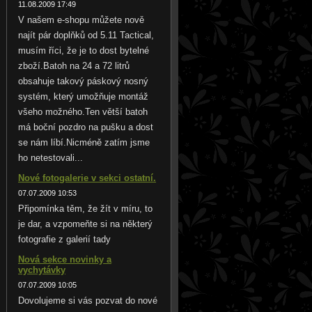
11.08.2009 17:49
V našem e-shopu můžete nově
najít pár doplňků od 5.11 Tactical,
musím říci, že je to dost bytelné
zboží.Batoh na 24 a 72 litrů
obsahuje takový páskový nosný
systém, který umožňuje montáž
všeho možného.Ten větší batoh
má boční pozdro na pušku a dost
se nám líbí.Nicméně zatím jsme
ho netestovali...
Nové fotogalerie v sekci ostatní.
07.07.2009 10:53
Připomínka těm, že žít v míru, to
je dar, a vzpomeňte si na některý
fotografie z galerií tady
Nová sekce novinky a
vychytávky
07.07.2009 10:05
Dovolujeme si vás pozvat do nové