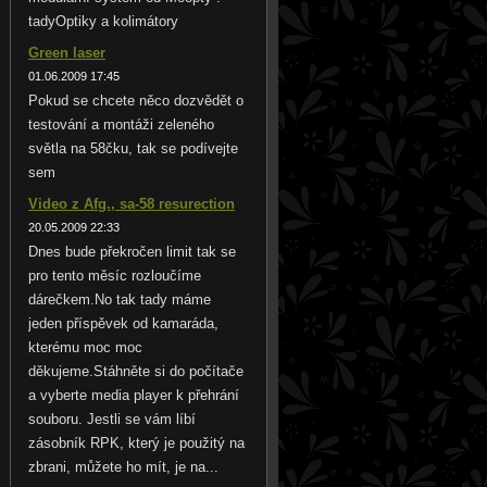
tadyOptiky a kolimátory
Green laser
01.06.2009 17:45
Pokud se chcete něco dozvědět o
testování a montáži zeleného
světla na 58čku, tak se podívejte
sem
Video z Afg., sa-58 resurection
20.05.2009 22:33
Dnes bude překročen limit tak se
pro tento měsíc rozloučíme
dárečkem.No tak tady máme
jeden příspěvek od kamaráda,
kterému moc moc
děkujeme.Stáhněte si do počítače
a vyberte media player k přehrání
souboru. Jestli se vám líbí
zásobník RPK, který je použitý na
zbrani, můžete ho mít, je na...