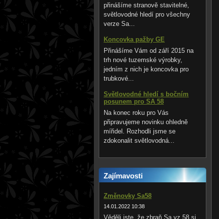
přinášíme stranově stavitelné,
světlovodné hledí pro všechny
verze Sa...
Koncovka pažby GE
Přinášíme Vám od září 2015 na
trh nové tuzemské výrobky,
jedním z nich je koncovka pro
trubkové...
Světlovodné hledí s bočním
posunem pro SA 58
Na konec roku pro Vás
připravujeme novinku ohledně
mířidel. Rozhodli jsme se
zdokonalit světlovodná...
Zajímavosti
Změnovky Sa58
14.01.2022 10:38
Věděli jste, že zbraň Sa vz.58 si