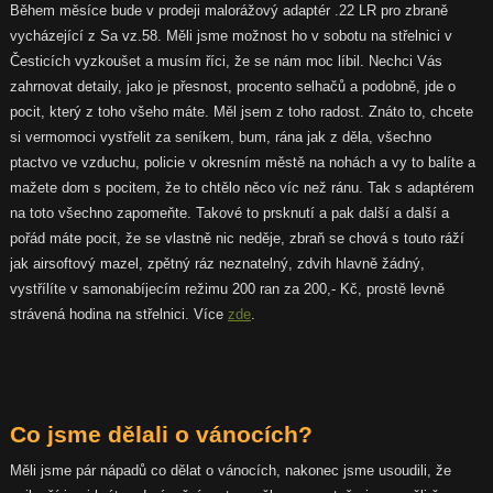
Během měsíce bude v prodeji malorážový adaptér .22 LR pro zbraně
vycházející z Sa vz.58. Měli jsme možnost ho v sobotu na střelnici v
Česticích vyzkoušet a musím říci, že se nám moc líbil. Nechci Vás
zahrnovat detaily, jako je přesnost, procento selhačů a podobně, jde o
pocit, který z toho všeho máte. Měl jsem z toho radost. Znáto to, chcete
si vermomoci vystřelit za seníkem, bum, rána jak z děla, všechno
ptactvo ve vzduchu, policie v okresním městě na nohách a vy to balíte a
mažete dom s pocitem, že to chtělo něco víc než ránu. Tak s adaptérem
na toto všechno zapomeňte. Takové to prsknutí a pak další a další a
pořád máte pocit, že se vlastně nic neděje, zbraň se chová s touto ráží
jak airsoftový mazel, zpětný ráz neznatelný, zdvih hlavně žádný,
vystřílíte v samonabíjecím režimu 200 ran za 200,- Kč, prostě levně
strávená hodina na střelnici. Více
zd
e
.
Co jsme dělali o vánocích?
Měli jsme pár nápadů co dělat o vánocích, nakonec jsme usoudili, že