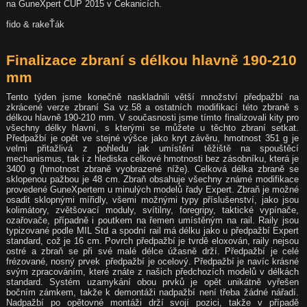
na GuneXpert CUP 2015 v Čekanicích.
fido & rakeŤák
Finalizace zbraní s délkou hlavně 190-210
mm
Tento týden jsme konečně naskladnili větší množství předpažbí na
zkrácené verze zbraní Sa vz.58 a ostatních modifikací této zbraně s
délkou hlavně 190-210 mm. V současnosti jsme tímto finalizovali kity pro
všechny délky hlavní, s kterými se můžete u těchto zbraní setkat.
Předpažbí je opět ve stejné výšce jako kryt závěru, hmotnost 351 g je
velmi přitažlivá z pohledu jak umístění těžiště na spouštěcí
mechanismus, tak i z hlediska celkové hmotnosti bez zásobníku, která je
3400 g (hmotnost zbraně vyobrazené níže). Celková délka zbraně se
sklopenou pažbou je 48 cm. Zbraň obsahuje všechny známé modifikace
provedené GuneXpertem u minulých modelů řady Expert. Zbraň je možné
osadit sklopnými mířidly, všemi možnými typy příslušenství, jako jsou
kolimátory, zvětšovací moduly, svítilny, foregripy, taktické vypínače,
ozařovače, případně i poutkem na řemen umístěným na rail. Raily jsou
typizované podle MIL Std a spodní rail má délku jako u předpažbí Expert
standard, což je 16 cm. Povrch předpažbí je tvrdě eloxován, raily nejsou
ostré a zbraň se při své malé délce úžasně drží. Předpažbí je celé
frézované, nosný prvek předpažbí je ocelový. Předpažbí je navíc krásné
svým zpracováním, které znáte z našich předchozích modelů v délkách
standard. Systém uzamykání obou prvků je opět unikátně vyřešen
bočním zámkem, takže k demontáži nadpažbí není třeba žádné nářadí.
Nadpažbí po opětovné montáži drží svojí pozici, takže v případě