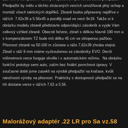
Předpažbí by mělo u těchto zkrácených verzích umožňovat plný úchop a
montáž všech taktických doplňků. Zbraně budou připraveny nejdříve v
rážích 7.62x39 a 5.56x45 a později snad ve verzi 9x19. Takže si k
obrázku modelu zbraně představte odpovídající zásobník a vyjde Vám
celkový vzhled zbraně. Obecně řečeno, zbraň s délkou hlavně 190 mm a
s kompenzátorem TZ bude mít délku 45 cm se sklopenou pažbou.
Přesnost zbraně na 50-100 m zůstane u ráže 7,62x39 zhruba stejná.
Zbraň v ráži 9 mm máme vyzkoušenou se zásobníky EVO. Devíti
milimetrová verze funguje skvěle i v automatickém režimu. Na obrázku
funkční prototyp semi auto, zatím bez finální povrchové úpravy. V
současné době jsme zasekli na výrobě předpažbí na kraťase, kvůli
náročnosti výroby na přesnost. Prakticky s dostupností předpažbí se na
trh dostane verze v rážích 7,62 a 5,56.
Malorážový adaptér .22 LR pro Sa vz.58