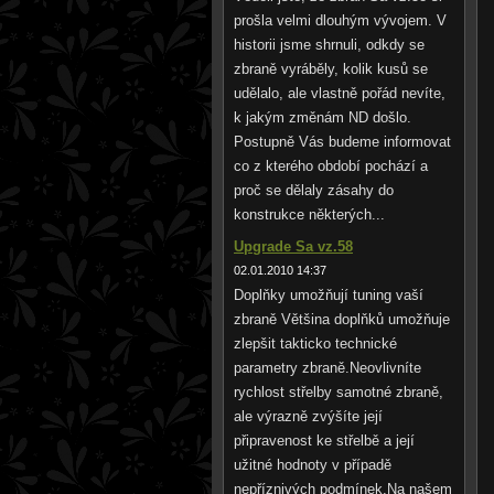
prošla velmi dlouhým vývojem. V
historii jsme shrnuli, odkdy se
zbraně vyráběly, kolik kusů se
udělalo, ale vlastně pořád nevíte,
k jakým změnám ND došlo.
Postupně Vás budeme informovat
co z kterého období pochází a
proč se dělaly zásahy do
konstrukce některých...
Upgrade Sa vz.58
02.01.2010 14:37
Doplňky umožňují tuning vaší
zbraně Většina doplňků umožňuje
zlepšit takticko technické
parametry zbraně.Neovlivníte
rychlost střelby samotné zbraně,
ale výrazně zvýšíte její
připravenost ke střelbě a její
užitné hodnoty v případě
nepříznivých podmínek.Na našem