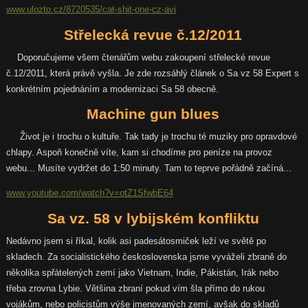
www.ulozto.cz/8720535/cat-shit-one-cz-avi
Střelecká revue č.12/2011
Doporučujeme všem čtenářům webu zakoupení střelecké revue
č.12/2011, která právě vyšla. Je zde rozsáhlý článek o Sa vz 58 Expert s
konkrétním pojednáním a modernizaci Sa 58 obecně.
Machine gun blues
Život je i trochu o kultuře. Tak tady je trochu té muziky pro opravdové
chlapy. Aspoň konečně víte, kam si chodíme pro peníze na provoz
webu... Musíte vydržet do 1:50 minuty. Tam to teprve pořádně začíná...
www.youtube.com/watch?v=otZ1SfwbE64
Sa vz. 58 v lybijském konfliktu
Nedávno jsem si říkal, kolik asi padesátosmiček leží ve světě po
skladech. Za socialistického československa jsme vyváželi zbraně do
několika spřátelených zemí jako Vietnam, Indie, Pákistán, Irák nebo
třeba zrovna Lybie. Většina zbraní pokud vím šla přímo do rukou
vojákům, nebo policistům výše jmenovaných zemí, avšak do skladů