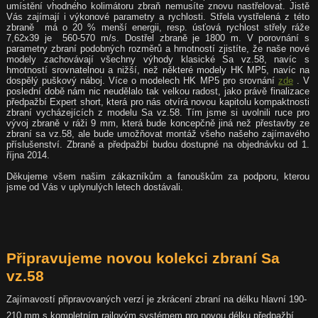
umístění vhodného kolimátoru zbraň nemusíte znovu nastřelovat. Jistě
Vás zajímají i výkonové parametry a rychlosti. Střela vystřelená z této
zbraně má o 20 % menší energii, resp. úsťová rychlost střely ráže
7,62x39 je 560-570 m/s. Dostřel zbraně je 1800 m. V porovnání s
parametry zbraní podobných rozměrů a hmotností zjistíte, že naše nové
modely zachovávají všechny výhody klasické Sa vz.58, navíc s
hmotností srovnatelnou a nižší, než některé modely HK MP5, navíc na
dospělý puškový náboj. Více o modelech HK MP5 pro srovnání
zde
. V
poslední době nám nic neudělalo tak velkou radost, jako právě finalizace
předpažbí Expert short, která pro nás otvírá novou kapitolu kompaktnosti
zbraní vycházejících z modelu Sa vz.58. Tím jsme si uvolnili ruce pro
vývoj zbraně v ráži 9 mm, která bude koncepčně jiná než přestavby ze
zbraní sa vz.58, ale bude umožňovat montáž všeho našeho zajímavého
příslušenství. Zbraně a předpažbí budou dostupné na objednávku od 1.
října 2014.
Děkujeme všem našim zákazníkům a fanouškům za podporu, kterou
jsme od Vás v uplynulých letech dostávali.
Připravujeme novou kolekci zbraní Sa
vz.58
Zajímavostí připravovaných verzí je zkrácení zbraní na délku hlavní 190-
210 mm s kompletním railovým systémem pro novou délku předpažbí.