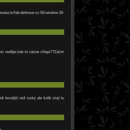
ducts/fab-defense-vz-58-window-30-
nic neděje,kde to vázne chlapi??Zatím
ě levnější než ruský ale kolik stojí tu