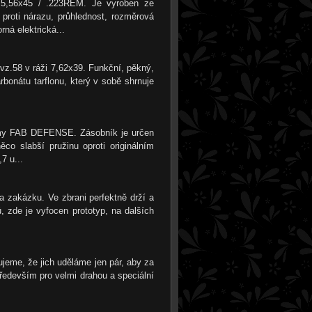
i 5,56x45 / .223REM. Je vyroben ze
 proti nárazu, průhlednost, rozměrová
ná elektrická...
vz.58 v ráži 7,62x39. Funkční, pěkný,
bonátu tarflonu, který v sobě shrnuje
firmy FAB DEFENSE. Zásobník je určen
o slabší pružinu oproti originálním
7 u...
 zakázku. Ve zbrani perfektně drží a
 zde je vyfocen prototyp, na dalších
jeme, že jich uděláme jen pár, aby za
 především pro velmi drahou a speciální