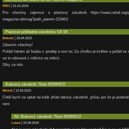
|
PEKI
01.02.2016
Pro všechny zájemce o plastový zásobník https://www.zahal.org/pro
magazine-ultimag?path_parent=153453
Plastové průhledné zásobníky SA-58
|
Babula
26.04.2015
Zdravím všechny!
Pořád čekám až budou v prodeji a ono nic.Za chvilku je květen a pořád se 
se to odsouvá z měsíce na měsíc.
Díky za info.
Bubnový zásobník 75ran NORINCO
|
Michal
12.03.2015
Chtěl bych se optat na kolik příde takový zásobník ,píšou jen že je podstatn
není
Re: Bubnový zásobník 75ran NORINCO
|
Lukas
02.06.2019