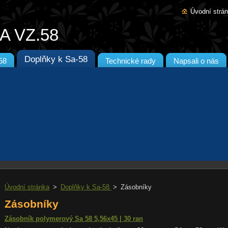
Úvodní strá
A VZ.58
Doplňky k Sa-58
58
Technické rady
Napsali o nás
Úvodní stránka
>
Doplňky k Sa-58
>
Zásobníky
Zásobníky
Zásobník polymerový Sa 58 5,56x45 | 30 ran