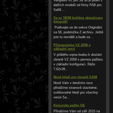
Vanguard VZ pro Sa 58 je jeden z
dalších modelů od firmy FAB pro
Sa58....
Sa vz 58/98 bulldog aktualizace
fotografií
Podívejte se do sekce Originální
sa 58, podsložka Z archivu. Ještě
jste to neviděli a bude se...
Připravujeme VZ 2058 v
základní verzi
V průběhu srpna budou k dostání
zbraně VZ 2058 s pevnou pažbou
v základní konfiguraci. Ráže
7,62x39...
Nové hledí pro zbraně SA58
Nově Vám v letošním roce
přinášíme stranově stavitelné,
světlovodné hledí pro všechny
verze Sa...
Koncovka pažby GE
Přinášíme Vám od září 2015 na