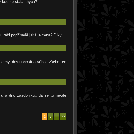
y-kde se stala chyba?
u ráži popřípadě jaká je cena? Díky
, ceny, dostupnosti a vůbec všeho, co
nu a dno zasobniku.. da se to nekde
1
2
>
>>