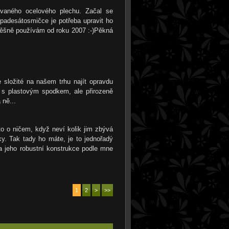
vaného ocelového plechu. Začal se
 padesátosmičce je potřeba upravit ho
pěšně používám od roku 2007 :-)Pěkná
 složité na našem trhu najít opravdu
y s plastovým spodkem, ale přirozeně
 ně...
 to o ničem, když neví kolik jim zbývá
y. Tak tady ho máte, je to jednořadý
a jeho robustní konstrukce podle mne
1
2
>
>>