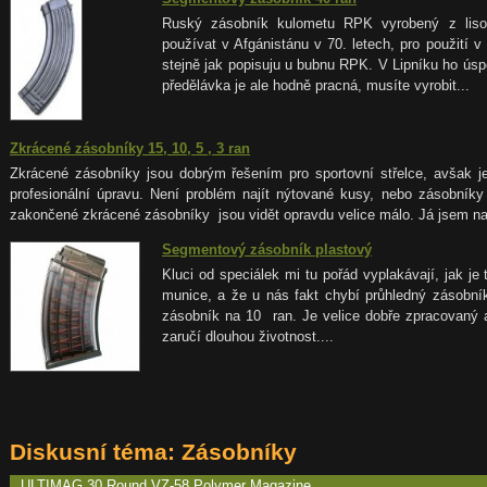
Ruský zásobník kulometu RPK vyrobený z liso
používat v Afgánistánu v 70. letech, pro použití v
stejně jak popisuju u bubnu RPK. V Lipníku ho ús
předělávka je ale hodně pracná, musíte vyrobit...
Zkrácené zásobníky 15, 10, 5 , 3 ran
Zkrácené zásobníky jsou dobrým řešením pro sportovní střelce, avšak je
profesionální úpravu. Není problém najít nýtované kusy, nebo zásobník
zakončené zkrácené zásobníky jsou vidět opravdu velice málo. Já jsem na
Segmentový zásobník plastový
Kluci od speciálek mi tu pořád vyplakávají, jak je
munice, a že u nás fakt chybí průhledný zásobník
zásobník na 10 ran. Je velice dobře zpracovaný 
zaručí dlouhou životnost....
Diskusní téma: Zásobníky
ULTIMAG 30 Round VZ-58 Polymer Magazine