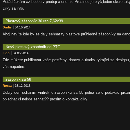
Pořád čekám až budou v prodeji a ono nic.Prosinec je pryč,leden skoro tak
Díky za info.
Plastový zásobník 30 ran 7,62x39
|
Dudis
04.10.2014
Ahoj nevíte kde by se daly sehnat ty plastové průhledné zásobníky na dano
Nový plastový zásobník od PTG
|
Fido
04.05.2014
Zde můžete publikovat vaše postřehy, doatzy a úvahy týkající se designu
vás napadne.
zasobnik sa 58
|
Rosta
15.12.2013
Dobry den schanim vnitrek k zasobniku sa 58 jedna se o podavac pruzi
objednat ci nekde sehnat?? prosim o kontakt. diky