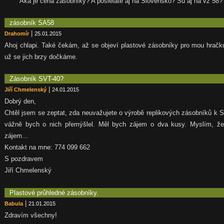
Aká je cena zásobníky? A posielate aj na Slovensko? Sú aj na vz 58?
zásobník SA58
|
Drahomír
25.01.2015
Ahoj chlapi. Také čekám, až se objeví plastové zásobníky pro mou hračku
už se jich brzy dočkáme.
Zásobník SVT-40?
|
Jiří Chmelenský
24.01.2015
Dobrý den,
Chtěl jsem se zeptat, zda neuvažujete o výrobě replikových zásobníků k 
vážně bych o nich přemýšlel. Měl bych zájem o dva kusy. Myslím, že 
zájem...
Kontakt na mne: 774 099 662
S pozdravem
Jiří Chmelenský
Plastové průhledné zásobníky.
|
Babula
21.01.2015
Zdravím všechny!