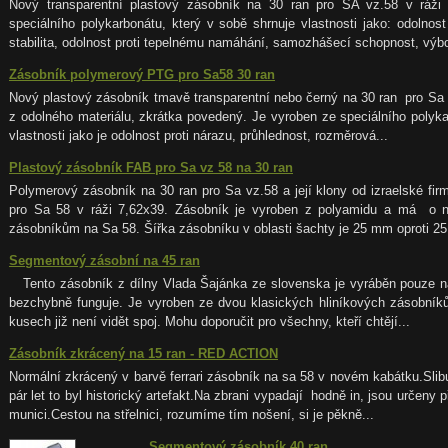
Nový transparentní plastový zásobník na 30 ran pro SA vz.58 v ráž
speciálního polykarbonátu, který v sobě shrnuje vlastnosti jako: odolnost
stabilita, odolnost proti tepelnému namáhání, samozhášecí schopnost, výbor
Zásobník polymerový PTG pro Sa58 30 ran
Nový plastový zásobník tmavě transparentní nebo černý na 30 ran pro Sa 
z odolného materiálu, zkrátka povedený. Je vyroben ze speciálního polykar
vlastnosti jako je odolnost proti nárazu, průhlednost, rozměrová...
Plastový zásobník FAB pro Sa vz 58 na 30 ran
Polymerový zásobník na 30 ran pro Sa vz.58 a její klony od izraelské 
pro Sa 58 v ráži 7,62x39. Zásobník je vyroben z polyamidu a má o něc
zásobníkům na Sa 58. Šířka zásobníku v oblasti šachty je 25 mm oproti 25,
Segmentový zásobní na 45 ran
Tento zásobník z dílny Vlada Šajánka ze slovenska je vyráběn pouze na
bezchybně funguje. Je vyroben ze dvou klasických hliníkových zásobníků,
kusech již není vidět spoj. Mohu doporučit pro všechny, kteří chtějí...
Zásobník zkrácený na 15 ran - RED ACTION
Normální zkrácený v barvě ferrari zásobník na sa 58 v novém kabátku.Slibu
pár let to byl historický artefakt.Na zbrani vypadají hodně in, jsou určeny
munici.Cestou na střelnici, rozumíme tím nošení, si je pěkně...
Segmentový zásobník 40 ran